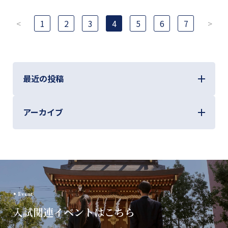
投
<
1
2
3
4
5
6
7
>
稿
の
ペ
ー
最近の投稿
ジ
送
り
アーカイブ
Event
入試関連イベントはこちら