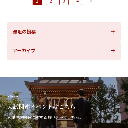
1
2
3
4
>
稿
の
ペ
ー
最近の投稿
ジ
送
り
アーカイブ
Event
入試関連イベントはこちら
入試や説明会に関するお申込みはこちら。